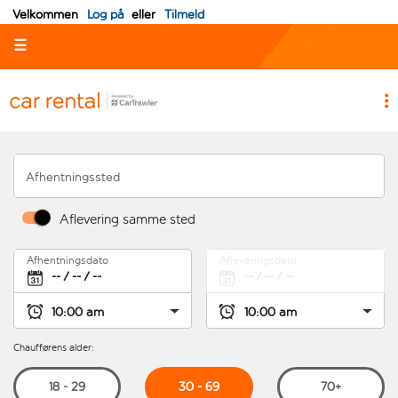
Velkommen
Log på
eller
Tilmeld
☰
Afhentningssted
Aflevering samme sted
Afhentningsdato
Afleveringsdato
Chaufførens alder:
30 - 69
18 - 29
70+