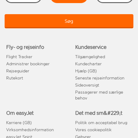
Søg
Fly- og rejseinfo
Kundeservice
Flight Tracker
Tilgængelighed
Administrer bookinger
Kundecharter
Rejseguider
Hjælp (GB)
Rutekort
Seneste rejseinformation
Sideoversigt
Passagerer med særlige
behov
Om easyJet
Det med sm&#229;t
Karriere (GB)
Politik om acceptabel brug
Virksomhedsinformation
Vores cookiepolitik
easyJet Spirit
Gebyrer