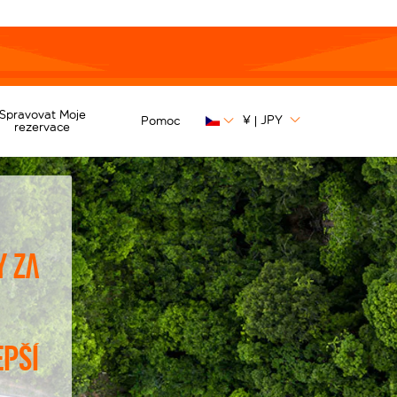
Spravovat Moje
¥
JPY
Pomoc
|
rezervace
y za
epší