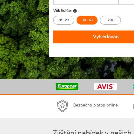
Věk řidiče:
18 - 29
30 - 69
70+
Vyhledávání
Bezpečná platba online
Zjištění nabídek v našich