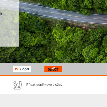
let.
e
Přidat doplňkové služby