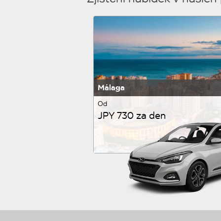
Málaga
Od
JPY 730 za den