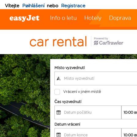
Vítejte
Pøihlášení
nebo
Registrace
Info o letu
Hotely
Doprava
Místo vyzvednutí
Vrácení v jiném místě
Čas vyzvednutí
Datum vrácení