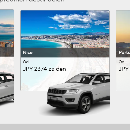
Nice
Port
Od
Od
JPY 2374 za den
JPY 