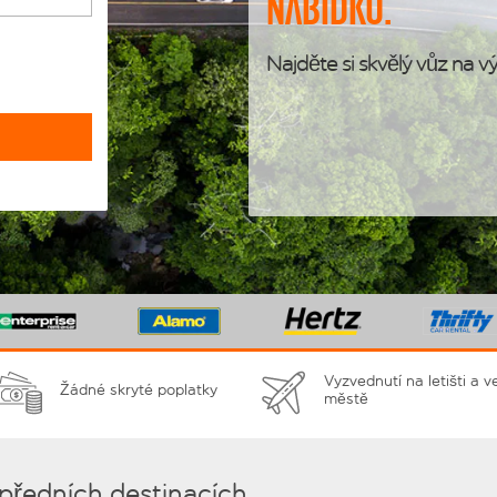
nabídku.
Najděte si skvělý vůz na vý
Vyzvednutí na letišti a v
Žádné skryté poplatky
městě
 předních destinacích