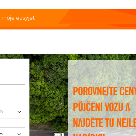
moje easyjet
Porovnejte cen
půjčení vozu a
najděte tu nejl