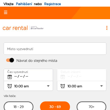
Vítejte
Pøihlášení
nebo
Registrace
☰
Místo vyzvednutí
Návrat do stejného místa
Čas vyzvednutí
Datum vrácení
Věk řidiče:
30 - 69
18 - 29
70+