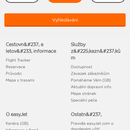
Vyhledávání
Cestovn&#237; a
Služby
letov&#233; informace
z&#225;kazn&#237;ků
m
Flight Tracker
Rezervace
Dostupnost
Průvodci
Závazek zákazníkům
Mapa s trasami
Pomáháme Vám (GB)
Aktuální dopravní info
Mapa stránek
Speciální péče
O easyJet
Ostatn&#237;
Kariéra (GB)
Pravidla easyJet.com o
dovoleném užití