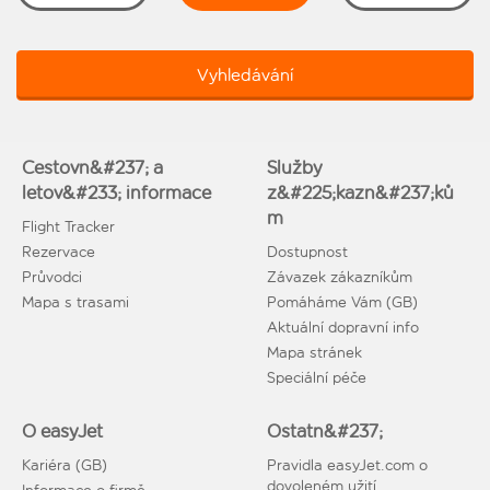
Vyhledávání
Cestovn&#237; a
Služby
letov&#233; informace
z&#225;kazn&#237;ků
m
Flight Tracker
Rezervace
Dostupnost
Průvodci
Závazek zákazníkům
Mapa s trasami
Pomáháme Vám (GB)
Aktuální dopravní info
Mapa stránek
Speciální péče
O easyJet
Ostatn&#237;
Kariéra (GB)
Pravidla easyJet.com o
dovoleném užití