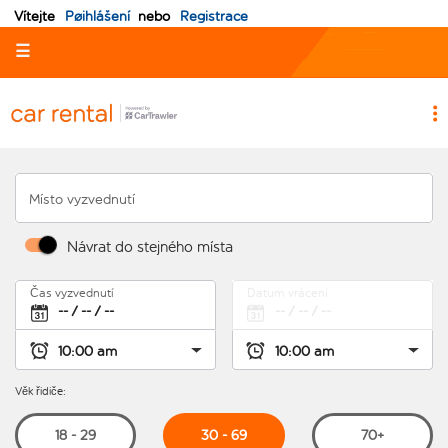
Vítejte
Pøihlášení
nebo
Registrace
☰
Místo vyzvednutí
Návrat do stejného místa
Čas vyzvednutí
Datum vrácení
Věk řidiče:
30 - 69
18 - 29
70+