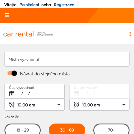
Vítejte
Pøihlášení
nebo
Registrace
☰
Místo vyzvednutí
Návrat do stejného místa
Čas vyzvednutí
Datum vrácení
Věk řidiče:
30 - 69
18 - 29
70+