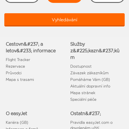
Vyhledávání
Cestovn&#237; a
Služby
letov&#233; informace
z&#225;kazn&#237;ků
m
Flight Tracker
Rezervace
Dostupnost
Průvodci
Závazek zákazníkům
Mapa s trasami
Pomáháme Vám (GB)
Aktuální dopravní info
Mapa stránek
Speciální péče
O easyJet
Ostatn&#237;
Kariéra (GB)
Pravidla easyJet.com o
dovoleném užití