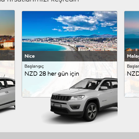
Nice
Mala
Başlangıç
Başla
NZD 28 her gün için
NZD 