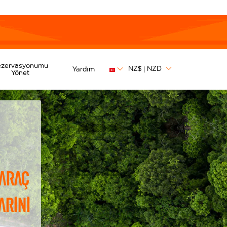
ezervasyonumu
NZ$
NZD
Yardım
|
Yönet
 araç
arını