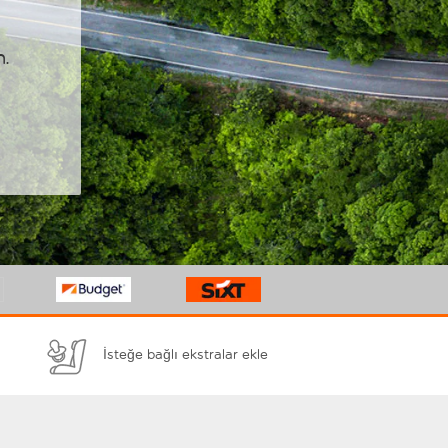
n.
İsteğe bağlı ekstralar ekle