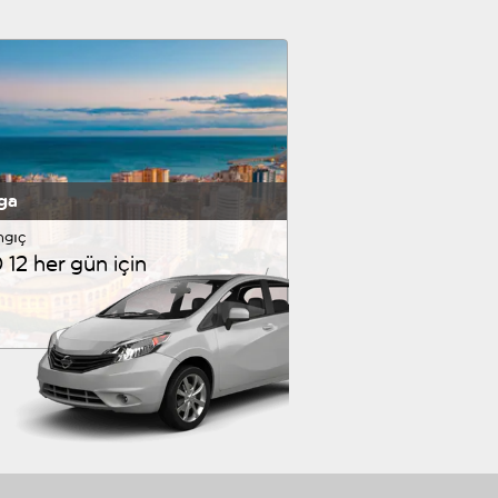
ga
ngıç
12 her gün için