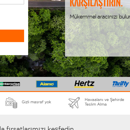
karşılaştırın.
Mükemmel aracınızı bulu
Havaalanı ve Şehirde
Gizli masraf yok
Teslim Alma
 fırsatlarımızı keşfedin