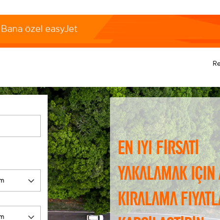
Bana özel easyJet
R
En iyi fırsatı
yakalamak için
kiralama fiyatl