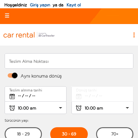
Hoşgeldiniz
Giriş yapın
ya da
Kayıt ol
☰
Teslim Alma Noktası
Aynı konuma dönüş
Teslim alınma tarihi
Dönüş tarihi
Sürücünün yaşı:
30 - 69
18 - 29
70+