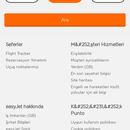
Ara
Seferler
M&#252;şteri Hizmetleri
Flight Tracker
Erişilebilirlik
Rezervasyon Yönetimi
Müşteri ayrıcalıklarını
Uçuş noktalarımız
Yardım (GB)
En son seyahat bilgisi
Site haritası
Engelli ve hareketleri kisitli
yolcular için ek bilgi
easyJet hakkında
K&#252;&#231;&#252;k
Punto
İş İmkanları (GB)
Şirket Bilgileri
Uygun kullanım politikası
easyJet Spirit
Cookie politikası