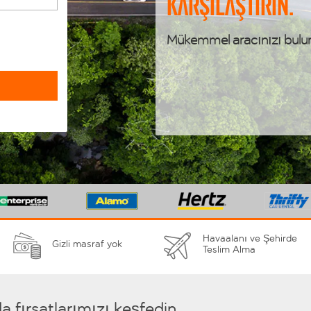
karşılaştırın.
Mükemmel aracınızı bulu
Havaalanı ve Şehirde
Gizli masraf yok
Teslim Alma
 fırsatlarımızı keşfedin