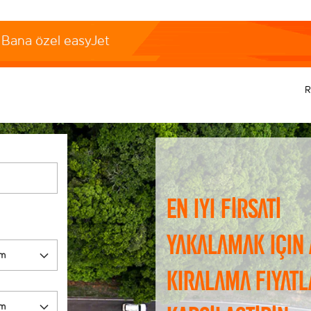
Bana özel easyJet
R
En iyi fırsatı
yakalamak için
kiralama fiyatl