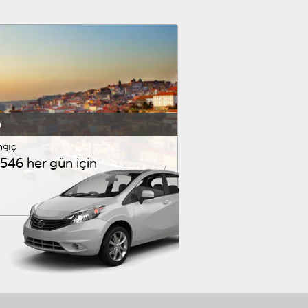
o
ngıç
546 her gün için