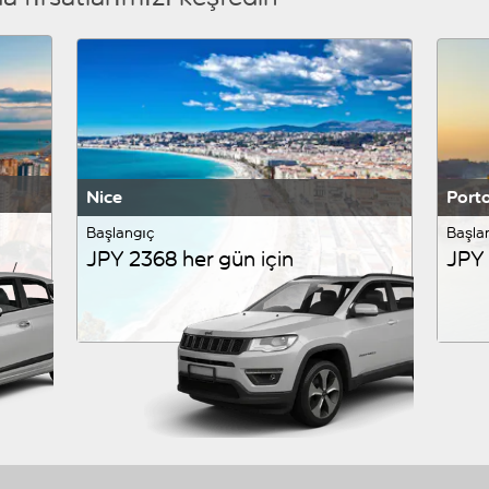
Nice
Port
Başlangıç
Başla
JPY 2368 her gün için
JPY 