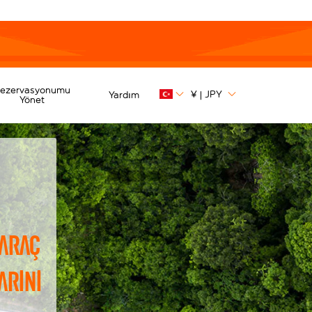
ezervasyonumu
¥
JPY
Yardım
|
Yönet
 araç
arını