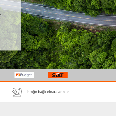
n.
İsteğe bağlı ekstralar ekle