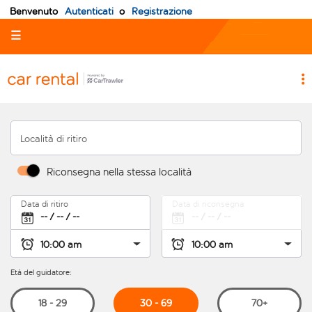
Benvenuto
Autenticati
o
Registrazione
☰
Località di ritiro
Riconsegna nella stessa località
Data di ritiro
Data di riconsegna
Età del guidatore:
30 - 69
18 - 29
70+