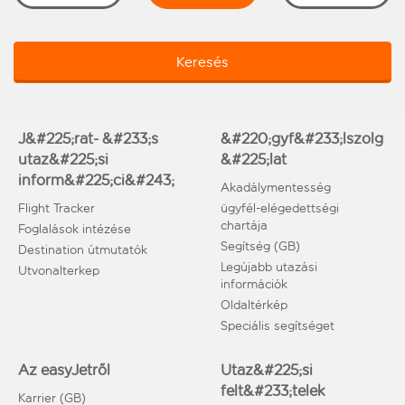
Keresés
J&#225;rat- &#233;s
&#220;gyf&#233;lszolg
utaz&#225;si
&#225;lat
inform&#225;ci&#243;
Akadálymentesség
Flight Tracker
ügyfél-elégedettségi
chartája
Foglalások intézése
Segítség (GB)
Destination útmutatók
Legújabb utazási
Utvonalterkep
információk
Oldaltérkép
Speciális segítséget
Az easyJetről
Utaz&#225;si
felt&#233;telek
Karrier (GB)