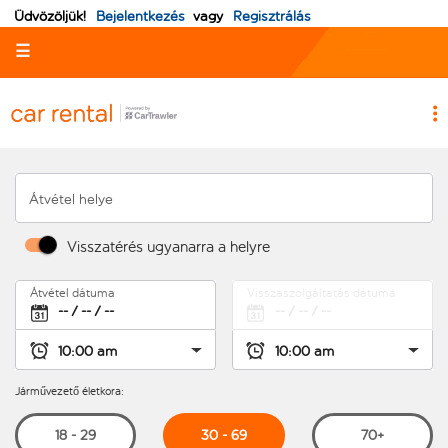
Üdvözöljük!
Bejelentkezés
vagy
Regisztrálás
☰
Átvétel helye
Visszatérés ugyanarra a helyre
Átvétel dátuma
Visszaszolgáltatás dátuma
Járművezető életkora:
30 - 69
18 - 29
70+