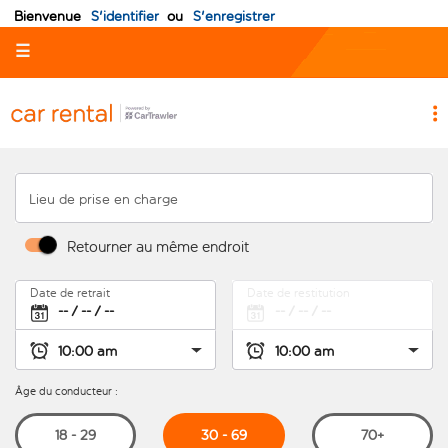
Bienvenue
S'identifier
ou
S'enregistrer
☰
Lieu de prise en charge
Retourner au même endroit
Date de retrait
Date de restitution
Âge du conducteur :
30 - 69
18 - 29
70+