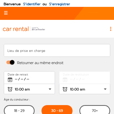
Bienvenue
S'identifier
ou
S'enregistrer
☰
Lieu de prise en charge
Retourner au même endroit
Date de retrait
Date de restitution
Âge du conducteur :
30 - 69
18 - 29
70+