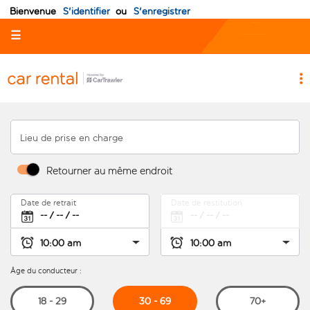
Bienvenue
S'identifier
ou
S'enregistrer
☰
Lieu de prise en charge
Retourner au même endroit
Date de retrait
Date de restitution
Âge du conducteur :
30 - 69
18 - 29
70+