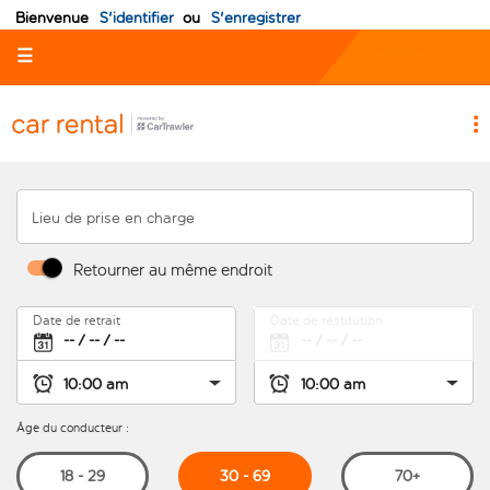
Bienvenue
S'identifier
ou
S'enregistrer
☰
Lieu de prise en charge
Retourner au même endroit
Date de retrait
Date de restitution
Âge du conducteur :
30 - 69
18 - 29
70+