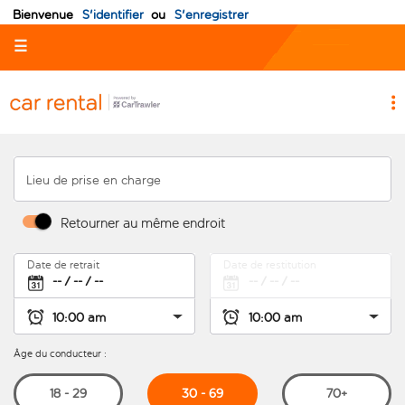
Bienvenue
S'identifier
ou
S'enregistrer
☰
Lieu de prise en charge
Retourner au même endroit
Date de retrait
Date de restitution
Âge du conducteur :
30 - 69
18 - 29
70+