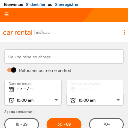
Bienvenue
S'identifier
ou
S'enregistrer
☰
Lieu de prise en charge
Retourner au même endroit
Date de retrait
Date de restitution
Âge du conducteur :
30 - 69
18 - 29
70+