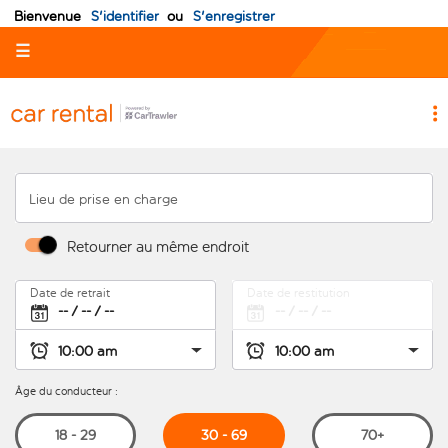
Bienvenue
S'identifier
ou
S'enregistrer
☰
Lieu de prise en charge
Retourner au même endroit
Date de retrait
Date de restitution
Âge du conducteur :
30 - 69
18 - 29
70+