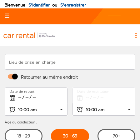
Bienvenue
S'identifier
ou
S'enregistrer
☰
Lieu de prise en charge
Retourner au même endroit
Date de retrait
Date de restitution
Âge du conducteur :
30 - 69
18 - 29
70+