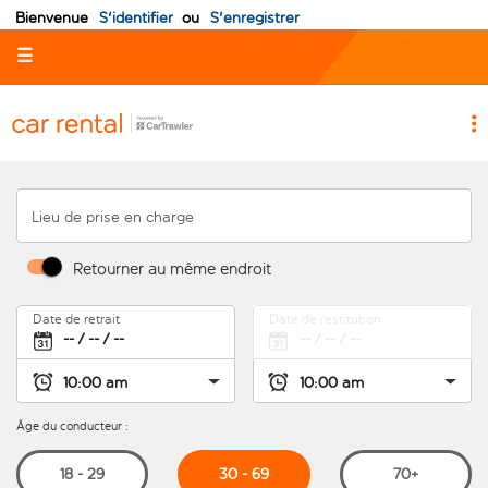
Bienvenue
S'identifier
ou
S'enregistrer
☰
Lieu de prise en charge
Retourner au même endroit
Date de retrait
Date de restitution
Âge du conducteur :
30 - 69
18 - 29
70+