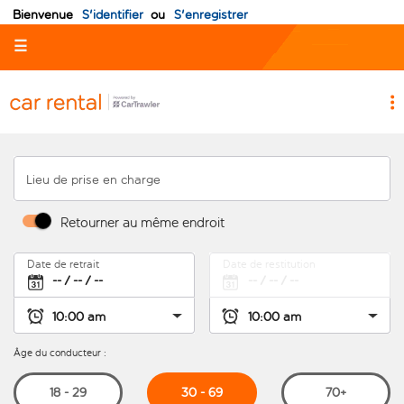
Bienvenue
S'identifier
ou
S'enregistrer
☰
Lieu de prise en charge
Retourner au même endroit
Date de retrait
Date de restitution
Âge du conducteur :
30 - 69
18 - 29
70+