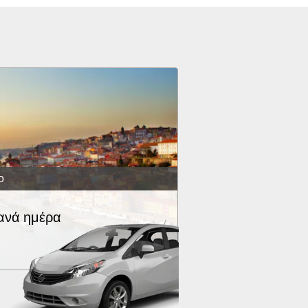
ο
ανά ημέρα