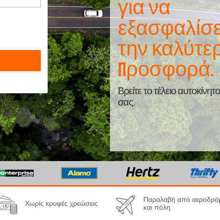
για να
εξασφαλίσε
την καλύτε
προσφορά.
Βρείτε το τέλειο αυτοκίνητο
σας.
Παραλαβή από αεροδρό
Χωρίς κρυφές χρεώσεις
και πόλη