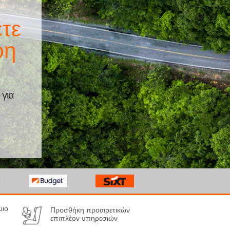
τε
ρη
 για
μιο
Προσθήκη προαιρετικών
επιπλέον υπηρεσιών