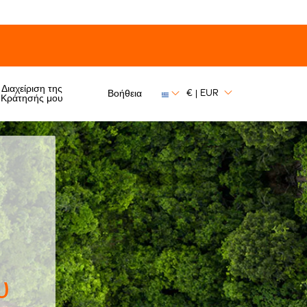
Διαχείριση της
€
EUR
Βοήθεια
|
Κράτησής μου
υ