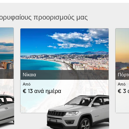
κορυφαίους προορισμούς μας
Νίκαια
Πόρτ
Από
Από
€ 13 ανά ημέρα
€ 3 