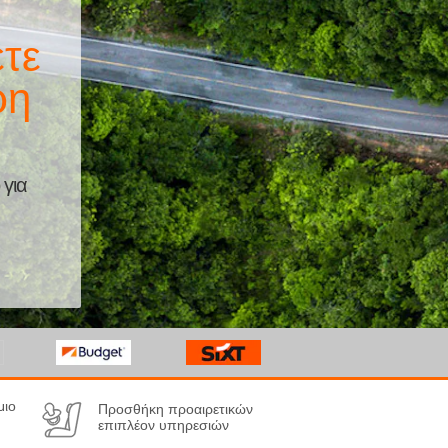
τε
ρη
 για
μιο
Προσθήκη προαιρετικών
επιπλέον υπηρεσιών