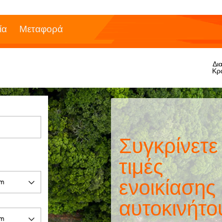
ία
Μεταφορά
Δια
Κρ
Συγκρίνετε
τιμές
ενοικίασης
αυτοκινήτο