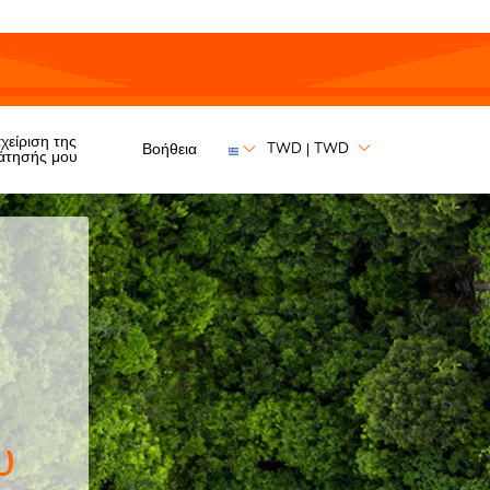
χείριση της
TWD
TWD
Βοήθεια
|
άτησής μου
υ