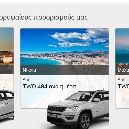
κορυφαίους προορισμούς μας
Νίκαια
Μάλα
Από
Από
TWD 484 ανά ημέρα
TWD