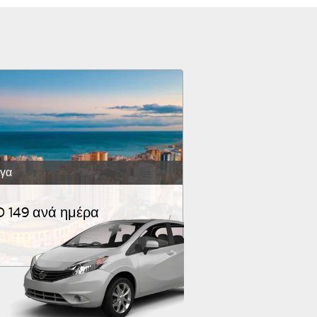
γα
 149 ανά ημέρα