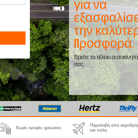
για να
εξασφαλίσε
την καλύτε
προσφορά.
Βρείτε το τέλειο αυτοκίνητο
σας.
Παραλαβή από αεροδρό
Χωρίς κρυφές χρεώσεις
και πόλη