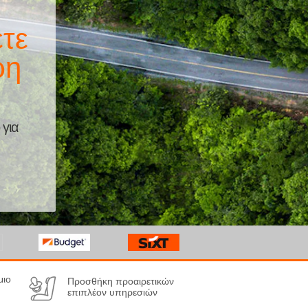
τε
ρη
 για
μιο
Προσθήκη προαιρετικών
επιπλέον υπηρεσιών