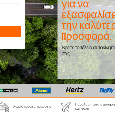
για να
εξασφαλίσε
την καλύτε
προσφορά.
Βρείτε το τέλειο αυτοκίνητο
σας.
Παραλαβή από αεροδρό
Χωρίς κρυφές χρεώσεις
και πόλη