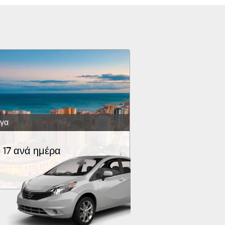
γα
 17 ανά ημέρα