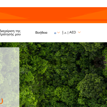
Διαχείριση της
د.إ;
AED
Βοήθεια
|
Κράτησής μου
υ