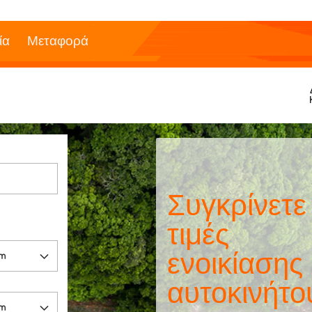
ία
Μεταφορά
Συγκρίνετε
τιμές
ενοικίασης
αυτοκινήτο