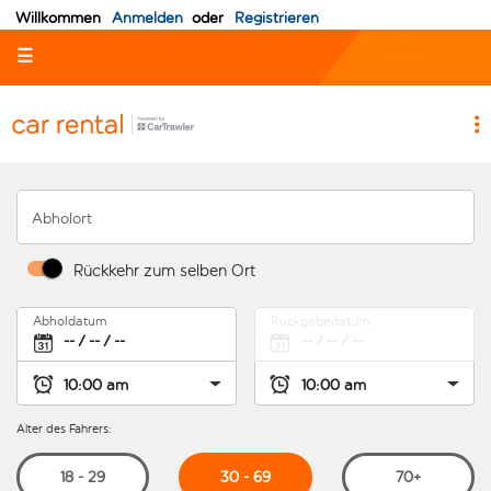
Willkommen
Anmelden
oder
Registrieren
☰
Abholort
Rückkehr zum selben Ort
Abholdatum
Rückgabedatum
Alter des Fahrers:
30 - 69
18 - 29
70+