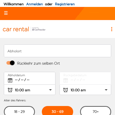
Willkommen
Anmelden
oder
Registrieren
☰
Abholort
Rückkehr zum selben Ort
Abholdatum
Rückgabedatum
Alter des Fahrers:
30 - 69
18 - 29
70+