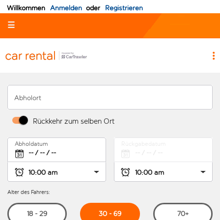
Willkommen
Anmelden
oder
Registrieren
☰
Abholort
Rückkehr zum selben Ort
Abholdatum
Rückgabedatum
Alter des Fahrers:
30 - 69
18 - 29
70+