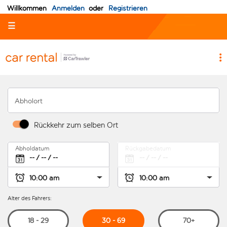
Willkommen
Anmelden
oder
Registrieren
☰
Abholort
Rückkehr zum selben Ort
Abholdatum
Rückgabedatum
Alter des Fahrers:
30 - 69
18 - 29
70+