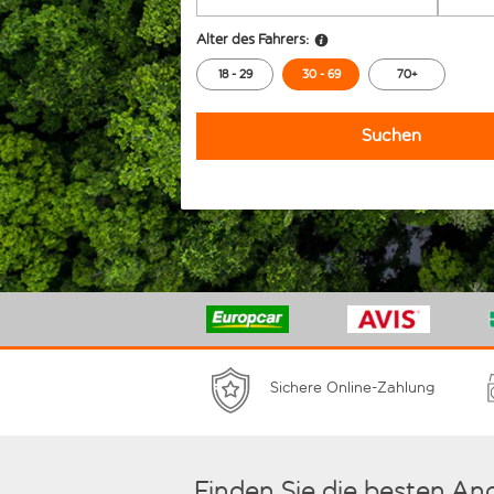
Alter des Fahrers:
18 - 29
30 - 69
70+
Suchen
Sichere Online-Zahlung
Finden Sie die besten An