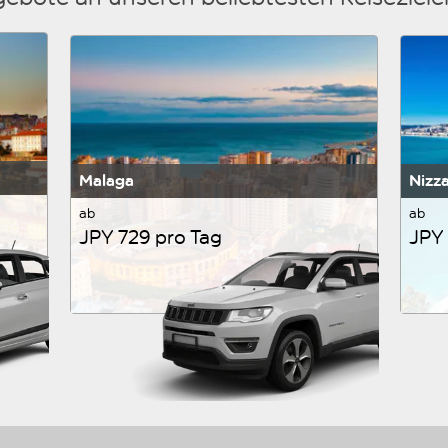
Malaga
Nizz
ab
ab
JPY 729 pro Tag
JPY 