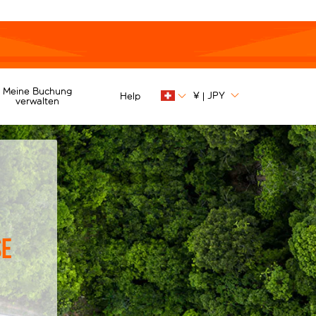
Meine Buchung
¥
JPY
Help
|
verwalten
se