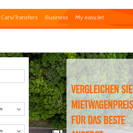
Cars/Transfers
Business
My easyJet
Vergleichen Sie
Mietwagenprei
für das beste